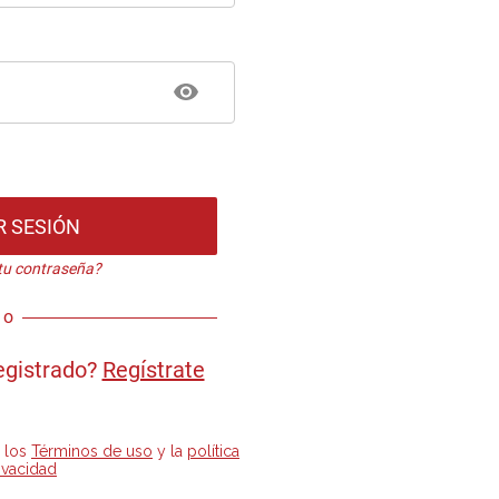
R SESIÓN
 tu contraseña?
o
egistrado?
Regístrate
s los
Términos de uso
y la
política
ivacidad